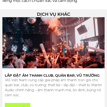
liêng một cách chuẩn xác và cảm động.
DỊCH VỤ KHÁC
LẮP ĐẶT ÂM THANH CLUB, QUÁN BAR, VŨ TRƯỜNG
IAS Việt Nam cung cấp giải pháp âm thanh trọn gói cho
quán bar, club, vũ trường: thiết kế – lắp đặt – thiết bị Martin
Audio chính hãng – âm thanh mạnh mẽ, ổn định, bùng nổ
cảm xúc.