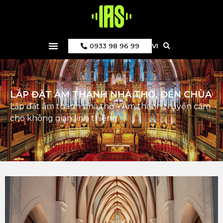
0933 98 96 99
VI
LẮP ĐẶT ÂM THANH NHÀ THỜ, ĐỀN CHÙA
Lắp đặt âm thanh nhà thờ – Âm thanh truyền cảm
cho không gian linh thiêng