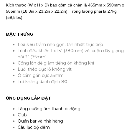
Kích thước (W x H x D) bao gồm cả chân là 465mm x 590mm x
565mm (18,3in x 23,2in x 22,2in). Trọng lượng phải là 27kg
(59,5lbs).
ĐẶC TRƯNG
Loa siêu trầm nhỏ gọn, tản nhiệt trực tiếp
Trình điều khiển 1 x 15” (380mm) với cuộn dây giọng
nói 3” (75mm)
Cổng lớn để giảm tiếng ồn không khí
Lưới thép đục lỗ không vít
Ổ cắm gắn cực 35mm
Trở kháng danh định 8Ω
ỨNG DỤNG LẮP ĐẶT
Tăng cường âm thanh di động
Club
Quán bar và nhà hàng
Câu lạc bộ đêm