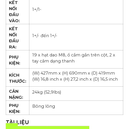
KẾT
NỐI
1+/1-
ĐẦU
VÀO:
KẾT
NỐI
1+/- đến 1+/-
ĐẦU
RA:
19 x hạt dao M8, ổ cắm gắn trên cột, 2 x
PHỤ
tay cầm dạng thanh
KIỆN:
(W) 427mm x (H) 690mm x (D) 419mm
KÍCH
(W) 16,8 inch x (H) 27,2 inch x (D) 16,5 inch
THƯỚC:
CÂN
24kg (52,9lbs)
NẶNG:
PHỤ
Bông lông
KIỆN:
TÀI LIỆU