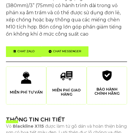
(380mm)/3” (75mm) có hành trình dài trong vỏ
phản xạ âm trầm và có thể được sử dụng đơn lẻ,
xếp chồng hoặc bay thông qua các miếng chèn
M10 tích hợp. Bốn cổng lớn góp phần giảm tiếng
ồn không khí ở mức công suất cao
CHAT ZALO
CHAT MESSENGER
BẢO HÀNH
MIỄN PHÍ GIAO
MIỄN PHÍ TƯ VẤN
CHÍNH HÃNG
HÀNG
THÔNG TIN CHI TIẾT
Vỏ
Blackline X115
được làm từ gỗ dán và hoàn thiện bằng
sơn có họa tiết màu đen. Lưới thép đục lỗ chống va đập