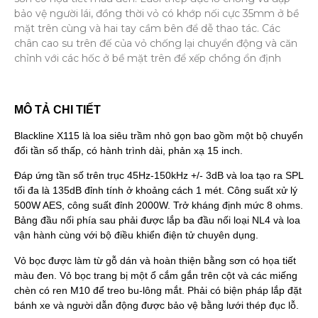
bảo vệ người lái, đồng thời vỏ có khớp nối cực 35mm ở bề
mặt trên cùng và hai tay cầm bên để dễ thao tác. Các
chân cao su trên đế của vỏ chống lại chuyển động và căn
chỉnh với các hốc ở bề mặt trên để xếp chồng ổn định
MÔ TẢ CHI TIẾT
Blackline X115 là loa siêu trầm nhỏ gọn bao gồm một bộ chuyển
đổi tần số thấp, có hành trình dài, phản xạ 15 inch.
Đáp ứng tần số trên trục 45Hz-150kHz +/- 3dB và loa tạo ra SPL
tối đa là 135dB đỉnh tính ở khoảng cách 1 mét. Công suất xử lý
500W AES, công suất đỉnh 2000W. Trở kháng định mức 8 ohms.
Bảng đầu nối phía sau phải được lắp ba đầu nối loại NL4 và loa
vận hành cùng với bộ điều khiển điện tử chuyên dụng.
Vỏ bọc được làm từ gỗ dán và hoàn thiện bằng sơn có họa tiết
màu đen. Vỏ bọc trang bị một ổ cắm gắn trên cột và các miếng
chèn có ren M10 để treo bu-lông mắt. Phải có biện pháp lắp đặt
bánh xe và người dẫn động được bảo vệ bằng lưới thép đục lỗ.