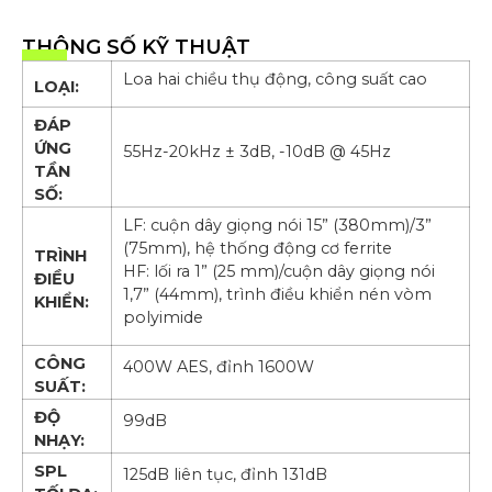
THÔNG SỐ KỸ THUẬT
Loa hai chiều thụ động, công suất cao
LOẠI:
ĐÁP
ỨNG
55Hz-20kHz ± 3dB, -10dB @ 45Hz
TẦN
SỐ:
LF: cuộn dây giọng nói 15” (380mm)/3”
(75mm), hệ thống động cơ ferrite
TRÌNH
HF: lối ra 1” (25 mm)/cuộn dây giọng nói
ĐIỀU
1,7” (44mm), trình điều khiển nén vòm
KHIỂN:
polyimide
CÔNG
400W AES, đỉnh 1600W
SUẤT:
ĐỘ
99dB
NHẠY:
SPL
125dB liên tục, đỉnh 131dB