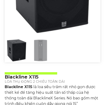
Blackline X115
LOA THỤ ĐỘNG 2 CHIỀU TOÀN DẢI
Blackline X115
là loa siêu trầm rất nhỏ gọn được
thiết kế để tăng hiệu suất tần số thấp của hệ
thống toàn dải BlacklineX Series. Nó bao gồm một
trình điều khiển cuộn dây giọng nói 15”