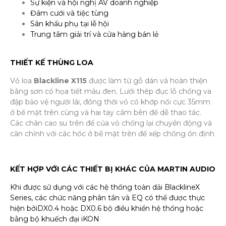
Sự kiện và hội nghị AV doanh nghiệp
Đám cưới và tiệc tùng
Sân khấu phụ tại lễ hội
Trung tâm giải trí và cửa hàng bán lẻ
THIẾT KẾ THÙNG LOA
Vỏ loa
Blackline X115
được làm từ gỗ dán và hoàn thiện
bằng sơn có họa tiết màu đen. Lưới thép đục lỗ chống va
đập bảo vệ người lái, đồng thời vỏ có khớp nối cực 35mm
ở bề mặt trên cùng và hai tay cầm bên để dễ thao tác.
Các chân cao su trên đế của vỏ chống lại chuyển động và
căn chỉnh với các hốc ở bề mặt trên để xếp chồng ổn định
KẾT HỢP VỚI CÁC THIẾT BỊ KHÁC CỦA MARTIN AUDIO
Khi được sử dụng với các hệ thống toàn dải BlacklineX
Series, các chức năng phân tần và EQ có thể được thực
hiện bởiDX0.4 hoặc DX0.6 bộ điều khiển hệ thống hoặc
bằng bộ khuếch đại iKON