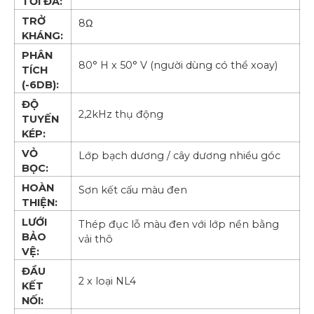
TỐI ĐA:
TRỞ
8Ω
KHÁNG:
PHÂN
80° H x 50° V (người dùng có thể xoay)
TÍCH
(-6DB):
ĐỘ
2,2kHz thụ động
TUYẾN
KÉP:
VỎ
Lớp bạch dương / cây dương nhiều góc
BỌC:
HOÀN
Sơn kết cấu màu đen
THIỆN:
LƯỚI
Thép đục lỗ màu đen với lớp nền bằng
BẢO
vải thô
VỆ:
ĐẦU
2 x loại NL4
KẾT
NỐI: